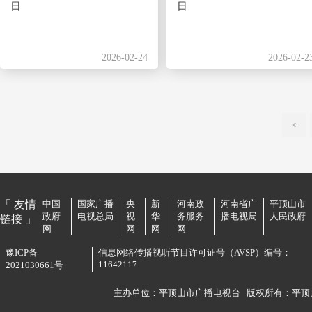
日
日
2026-02-24
2026-02-2
<
「 友情
中国
国家广播
央
新
河南政
河南省广
平顶山市
政府
电视总局
视
华
务服务
播电视局
人民政府
链接 」
网
网
网
网
豫ICP备
信息网络传播视听节目许可证号（AVSP）编号：
11642117
2021030661号
主办单位：平顶山市广播电视台
版权所有：平