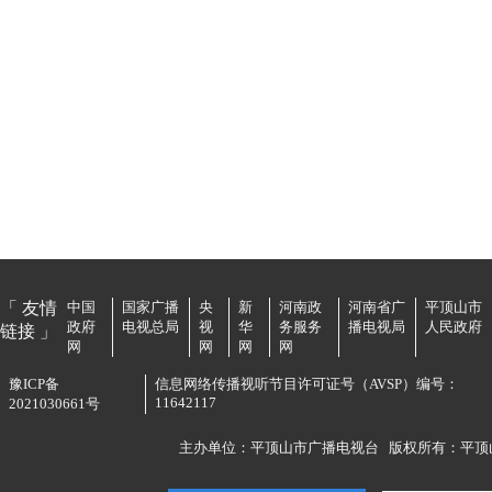
「 友情
中国
国家广播
央
新
河南政
河南省广
平顶山市
政府
电视总局
视
华
务服务
播电视局
人民政府
链接 」
网
网
网
网
豫ICP备
信息网络传播视听节目许可证号（AVSP）编号：
11642117
2021030661号
主办单位：平顶山市广播电视台
版权所有：平