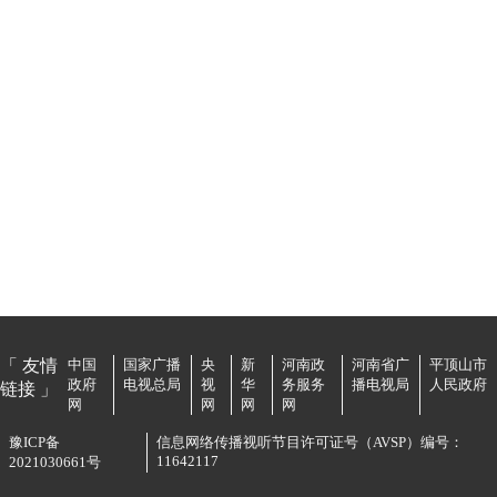
「 友情
中国
国家广播
央
新
河南政
河南省广
平顶山市
政府
电视总局
视
华
务服务
播电视局
人民政府
链接 」
网
网
网
网
豫ICP备
信息网络传播视听节目许可证号（AVSP）编号：
11642117
2021030661号