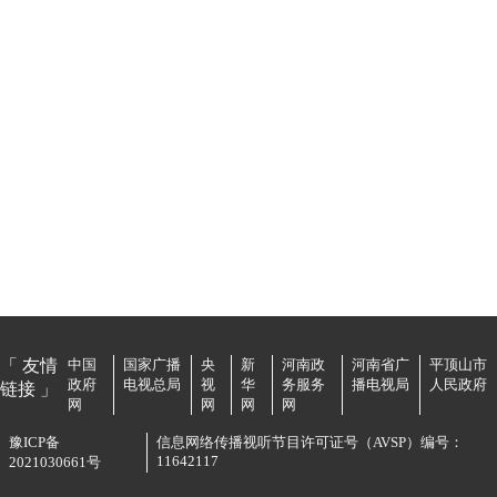
「 友情
中国
国家广播
央
新
河南政
河南省广
平顶山市
政府
电视总局
视
华
务服务
播电视局
人民政府
链接 」
网
网
网
网
豫ICP备
信息网络传播视听节目许可证号（AVSP）编号：
11642117
2021030661号