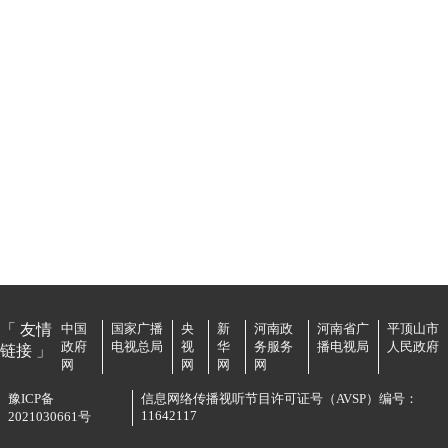
「 友情
中国
国家广播
央
新
河南政
河南省广
平顶山市
政府
电视总局
视
华
务服务
播电视局
人民政府
链接 」
网
网
网
网
豫ICP备
信息网络传播视听节目许可证号（AVSP）编号：
11642117
2021030661号