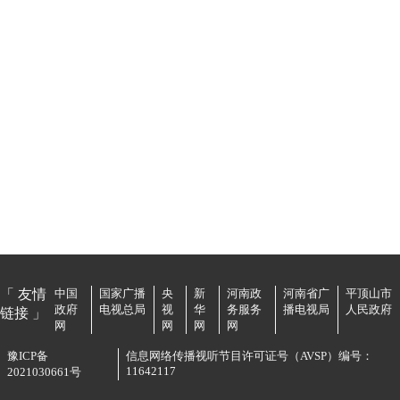
「 友情
中国
国家广播
央
新
河南政
河南省广
平顶山市
政府
电视总局
视
华
务服务
播电视局
人民政府
链接 」
网
网
网
网
豫ICP备
信息网络传播视听节目许可证号（AVSP）编号：
11642117
2021030661号