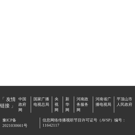
「 友情
中国
国家广播
央
新
河南政
河南省广
平顶山市
政府
电视总局
视
华
务服务
播电视局
人民政府
链接 」
网
网
网
网
豫ICP备
信息网络传播视听节目许可证号（AVSP）编号：
11642117
2021030661号